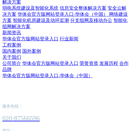
解决方案
弱电系统建设及智能化系统
信息安全整体解决方案
安全云解
决方案
华体会官方版网站登录入口-华体会（中国） 网络建设
方案
智能化机房建设及动环监测
分支组网及移动办公
智能化
组网解决方案
新闻资讯
华体会官方版网站登录入口
行业新闻
工程案例
国内案例
国外案例
关于我们
公司简介
华体会官方版网站登录入口
荣誉资质
发展历程
合作
品牌
华体会官方版网站登录入口-华体会（中国）
华体会官方版网站登录入口-华体会（中国）
服务热线：
020-87566596
地址：