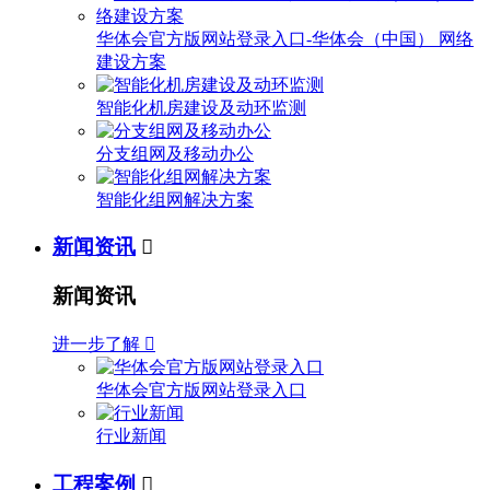
华体会官方版网站登录入口-华体会（中国） 网络
建设方案
智能化机房建设及动环监测
分支组网及移动办公
智能化组网解决方案
新闻资讯

新闻资讯
进一步了解

华体会官方版网站登录入口
行业新闻
工程案例
