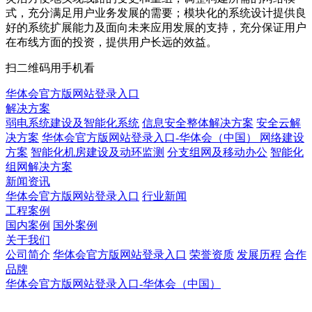
式，充分满足用户业务发展的需要；模块化的系统设计提供良
好的系统扩展能力及面向未来应用发展的支持，充分保证用户
在布线方面的投资，提供用户长远的效益。
扫二维码用手机看
华体会官方版网站登录入口
解决方案
弱电系统建设及智能化系统
信息安全整体解决方案
安全云解
决方案
华体会官方版网站登录入口-华体会（中国） 网络建设
方案
智能化机房建设及动环监测
分支组网及移动办公
智能化
组网解决方案
新闻资讯
华体会官方版网站登录入口
行业新闻
工程案例
国内案例
国外案例
关于我们
公司简介
华体会官方版网站登录入口
荣誉资质
发展历程
合作
品牌
华体会官方版网站登录入口-华体会（中国）