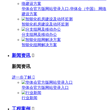
华体会官方版网站登录入口-华体会（中国） 网络
建设方案
智能化机房建设及动环监测
分支组网及移动办公
智能化组网解决方案
新闻资讯

新闻资讯
进一步了解

华体会官方版网站登录入口
行业新闻
工程案例
