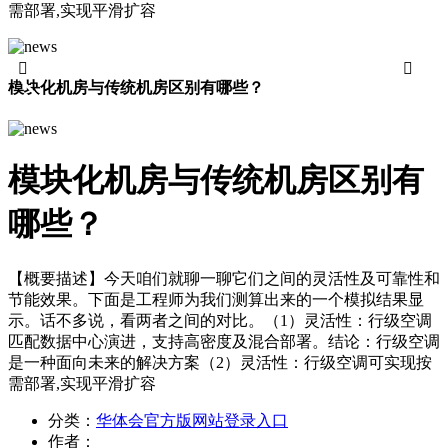
需部署,实现平滑扩容


模块化机房与传统机房区别有哪些？
模块化机房与传统机房区别有
哪些？
【概要描述】
今天咱们就聊一聊它们之间的灵活性及可靠性和
节能效果。下面是工程师为我们测算出来的一个模拟结果显
示。话不多说，看两者之间的对比。（1）灵活性：行级空调
匹配数据中心演进，支持高密度及混合部署。结论：行级空调
是一种面向未来的解决方案（2）灵活性：行级空调可实现按
需部署,实现平滑扩容
分类：
华体会官方版网站登录入口
作者：