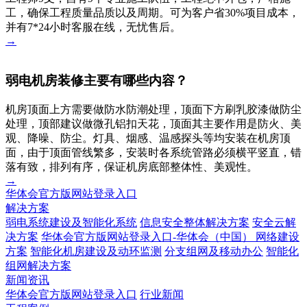
工，确保工程质量品质以及周期。可为客户省30%项目成本，
并有7*24小时客服在线，无忧售后。
→
弱电机房装修主要有哪些内容？
机房顶面上方需要做防水防潮处理，顶面下方刷乳胶漆做防尘
处理，顶部建议做微孔铝扣天花，顶面其主要作用是防火、美
观、降噪、防尘。灯具、烟感、温感探头等均安装在机房顶
面，由于顶面管线繁多，安装时各系统管路必须横平竖直，错
落有致，排列有序，保证机房底部整体性、美观性。
→
华体会官方版网站登录入口
解决方案
弱电系统建设及智能化系统
信息安全整体解决方案
安全云解
决方案
华体会官方版网站登录入口-华体会（中国） 网络建设
方案
智能化机房建设及动环监测
分支组网及移动办公
智能化
组网解决方案
新闻资讯
华体会官方版网站登录入口
行业新闻